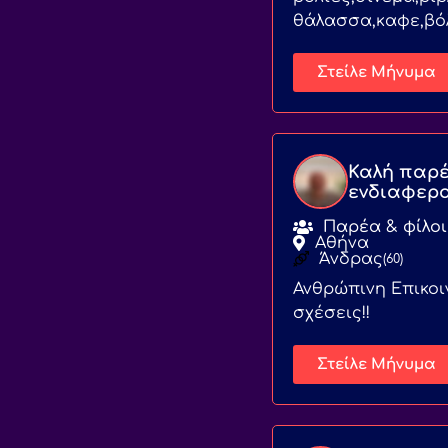
θάλασσα,καφε,βόλ
Στείλε Μήνυμα
Καλή παρέ
ενδιαφερ
Παρέα & φίλοι
Αθήνα
Άνδρας
(60)
Ανθρώπινη Επικοι
σχέσεις!!
Στείλε Μήνυμα