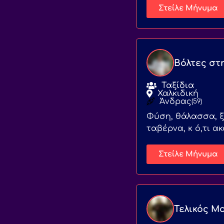
Στείλε Μήνυμα
Βόλτες στ
Ταξίδια
Χαλκιδική
Άνδρας
(59)
Φύση, θάλασσα, ξ
ταβέρνα, κ ό,τι α
Στείλε Μήνυμα
Τελικός Μ