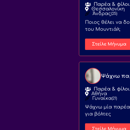
Παρέα & φίλοι
Θεσσαλονίκη
Άνδρας
(25)
Ποιος θέλει να δ
του Μουντιάλ;
Στείλε Μήνυμα
Ψάχνω πα
Παρέα & φίλοι
Αθήνα
Γυναίκα
(21)
Ψάχνω μία παρέα(
για βόλτες
Στείλε Μήνυμα