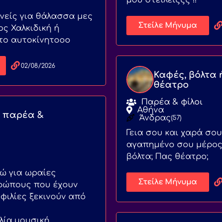
μου στείλειςςς !!
ανείς για θάλασσα μες
Στείλε Μήνυμα
ς Χαλκιδική ή
το αυτοκίνητοοο
02/08/2026
Καφές, βόλτα 
θέατρο
Παρέα & φίλοι
Αθήνα
 παρέα &
Άνδρας
(57)
Γεια σου και χαρά σου
αγαπημένο σου μέρος
βόλτα; Πας θέατρο;
δώ για ωραίες
Στείλε Μήνυμα
θρώπους που έχουν
 φιλίες ξεκινούν από
λία,μουσική,