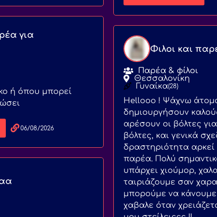
ρέα για
Φιλοι και πα
Παρέα & φίλοι
Θεσσαλονίκη
Γυναίκα
(28)
κο ή όπου μπορεί
Hellooo ! Ψάχνω άτομ
ρώσει
δημιουργήσουν καλού
αρέσουν οι βόλτες για
06/08/2026
βόλτες, και γενικά σ
δραστηριότητα αρκεί 
παρέα. Πολύ σημαντικ
υπάρχει χιούμορ, χαλ
αα
ταιριάζουμε σαν χαρα
μπορούμε να κάνουμε
χαβαλε όταν χρειάζετ