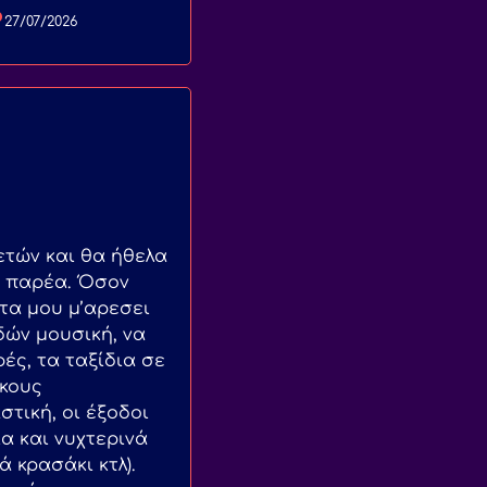
27/07/2026
ετών και θα ήθελα
α παρέα. Όσον
τα μου μ’αρεσει
δών μουσική, να
ρές, τα ταξίδια σε
ικους
τική, οι έξοδοι
α και νυχτερινά
ά κρασάκι κτλ).