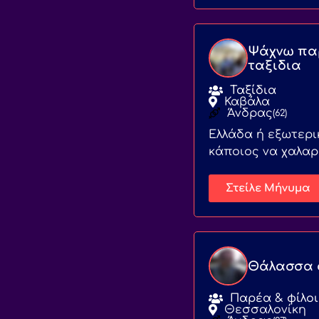
Ψάχνω πα
ταξιδια
Ταξίδια
Καβάλα
Άνδρας
(62)
Ελλάδα ή εξωτερι
κάποιος να χαλα
Στείλε Μήνυμα
Θάλασσα 
Παρέα & φίλοι
Θεσσαλονίκη