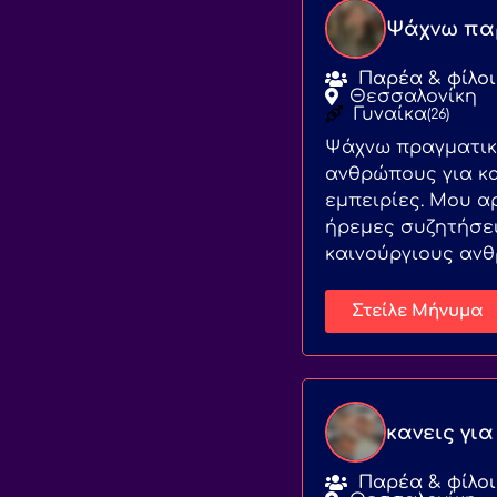
Ψάχνω πα
Παρέα & φίλοι
Θεσσαλονίκη
Γυναίκα
(26)
Ψάχνω πραγματικέ
ανθρώπους για κα
εμπειρίες. Μου α
ήρεμες συζητήσει
καινούργιους ανθ
Στείλε Μήνυμα
κανεις για
Παρέα & φίλοι