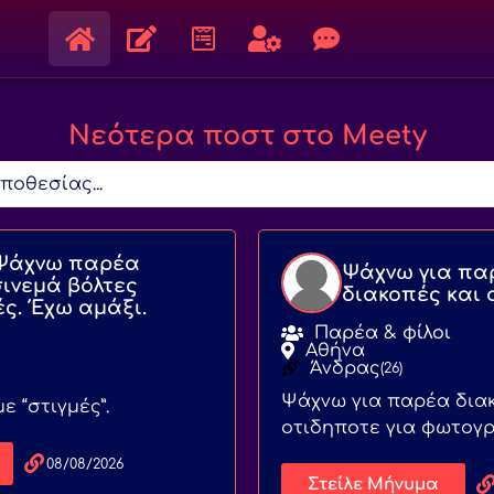
Νεότερα ποστ στο Meety
ποθεσίας...
 Ψάχνω παρέα
Ψάχνω για πα
σινεμά βόλτες
διακοπές και 
ς. Έχω αμάξι.
Παρέα & φίλοι
Αθήνα
Άνδρας
(26)
Ψάχνω για παρέα διακ
ε “στιγμές”.
οτιδηποτε για φωτογ
08/08/2026
Στείλε Μήνυμα