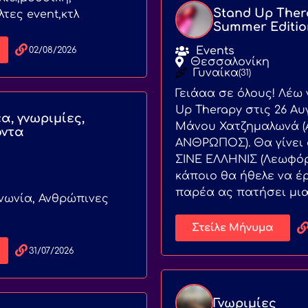
Stand Up Ther
τες event,κτλ
Summer Editio
Events
02/08/2026
Θεσσαλονίκη
Γυναίκα
(31)
Γειάαα σε όλους! Λέω
Up Therapy στις 26 Α
α, γνωριμίες,
Μάνου Χατζημαλωνά
οντα
ΑΝΘΡΩΠΟΣ). Θα γίνει σ
ΣΙΝΕ ΕΛΛΗΝΙΣ (Λεωφόρο
κάποιο θα ήθελε να έ
παρέα ας πατήσει μια 
νωνία, Ανθρώπινες
Στείλε Μήνυμα
31/07/2026
Γνωριμίες