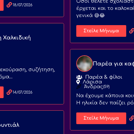
Όσοι θέλετε σχολιάσ
18/07/2026
έρχεται και το καλοκα
γενικά 😅😂
Στείλε Μήνυμα
η Χαλκιδική
Παρέα για καφ
εκούραση, συζήτηση,
κόμα…
Παρέα & φίλοι
Λάρισα
Άνδρας
(59)
14/07/2026
Να έχουμε κάποια κοι
Η ηλικία δεν παίζει ρ
Στείλε Μήνυμα
ουντιάλ