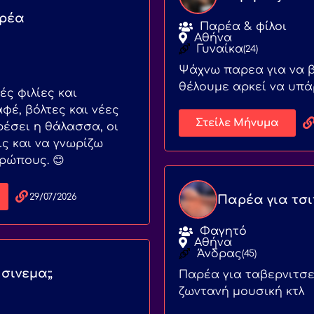
ρέα
Παρέα & φίλοι
Αθήνα
Γυναίκα
(24)
Ψάχνω παρεα για να 
θέλουμε αρκεί να υπά
ς φιλίες και
φέ, βόλτες και νέες
Στείλε Μήνυμα
ρέσει η θάλασσα, οι
ς και να γνωρίζω
ρώπους. 😊
29/07/2026
Παρέα για τσ
Φαγητό
Αθήνα
Άνδρας
(45)
 σινεμα;;
Παρέα για ταβερνιτσε
ζωντανή μουσική κτλ