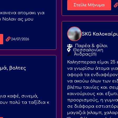
Στείλε Μήνυμα
 κανενα ατομακι για
υ Νολαν ας μου
SKG Καλοκαίρι
24/07/2026
Παρέα & φίλοι
Θεσσαλονίκη
Άνδρας
(25)
Καλησπεραα είμαι 25 
μά, βολτες
να γνωρίσω άτομα γι
αφορά τα ενδιαφέρον
να ακούω όλων των ει
βλέπω ταινίες και σει
καινούριους και εξωτ
ια καφέ, σινεμά,
προορισμούς, η γυμνασ
ουν πολύ τα ταξίδια κ
σε διάφορα εστιατόρι
μαγαζιά (κλαμπ, χαλαρ