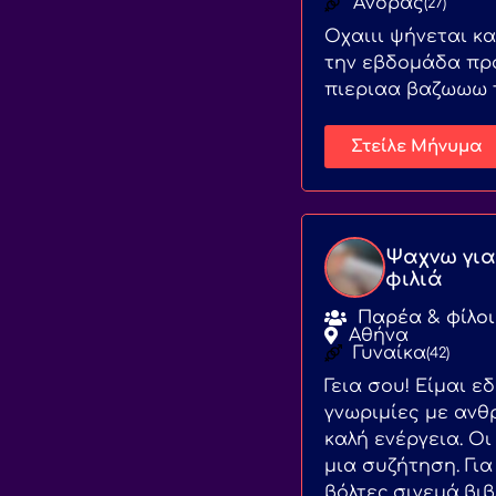
Άνδρας
(27)
Οχαιιι ψήνεται κ
την εβδομάδα προ
πιεριαα βαζωωω 
Στείλε Μήνυμα
Ψαχνω για
φιλιά
Παρέα & φίλοι
Αθήνα
Γυναίκα
(42)
Γεια σου! Είμαι ε
γνωριμίες με αν
καλή ενέργεια. Οι
μια συζήτηση. Για
βόλτες,σινεμά,βιβ