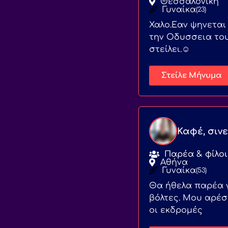
Θεσσαλονίκη
Γυναίκα
(23)
Χαλο.Εαν ψηνεται
την Οδυσσεια το
στείλει.☺️
Στείλε Μήνυμα
Καφέ, σινε
Παρέα & φίλοι
Αθήνα
Γυναίκα
(53)
Θα ήθελα παρέα γ
βόλτες. Μου αρέσ
οι εκδρομές