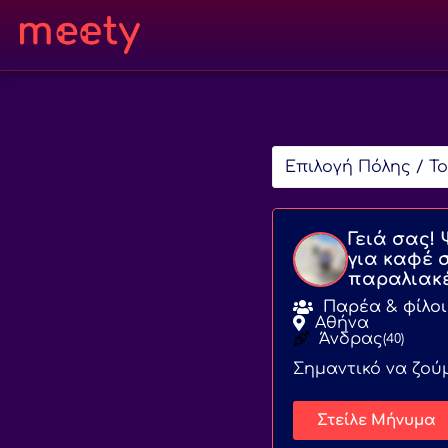
Επιλογή Πόλης / Το
Γειά σας!
για καφέ 
παραλιακέ
Παρέα & φίλοι
Αθήνα
Άνδρας
(40)
Σημαντικό να ζούμ
Στείλε Μήνυμα