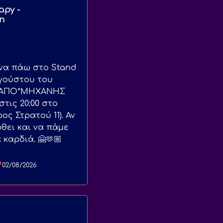
apy -
n
 να πάω στο Stand
υγούστου του
 (ΑΠΟ*ΜΗΧΑΝΗΣ
τις 20:00 στο
ς Στρατού 11). Αν
ρθει και να πάμε
καρδιά. 🤗🫶🏼
02/08/2026