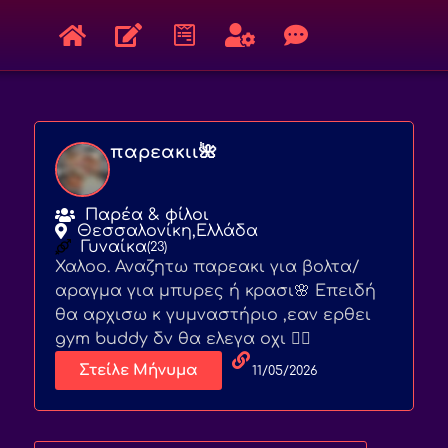
παρεακιι🌺
Παρέα & φίλοι
Θεσσαλονίκη,
Ελλάδα
Γυναίκα
(23)
Χαλοο. Αναζητω παρεακι για βολτα/
αραγμα για μπυρες ή κρασι🌸 Επειδή
θα αρχισω κ γυμναστήριο ,εαν ερθει
gym buddy δν θα ελεγα οχι 🙂‍↔️
Στείλε Μήνυμα
11/05/2026