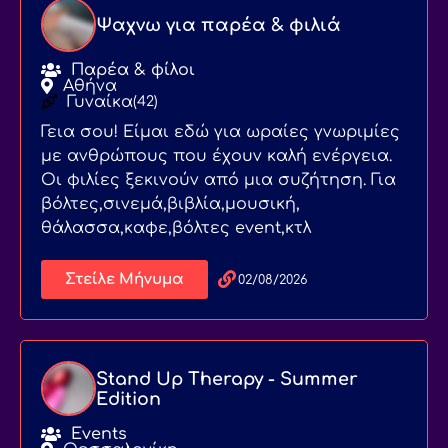
Ψαχνω για παρέα & φιλιά
Παρέα & φίλοι
Αθήνα
Γυναίκα
(42)
Γεια σου! Είμαι εδώ για ωραίες γνωριμίες
με ανθρώπους που έχουν καλή ενέργεια.
Οι φιλίες ξεκινούν από μια συζήτηση. Για
βόλτες,σινεμά,βιβλία,μουσική,
θάλασσα,καφε,βόλτες event,κτλ
Στείλε Μήνυμα
02/08/2026
Stand Up Therapy - Summer
Edition
Events