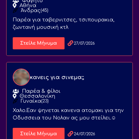
Φαγητό
Αθήνα
Άνδρας
(45)
Παρέα για ταβερνιτσες, τσιπουρακια,
ζωντανή μουσική κτλ
Στείλε Μήνυμα
27/07/2026
κανεις για σινεμα;;
Παρέα & φίλοι
Θεσσαλονίκη
Γυναίκα
(23)
Χαλο.Εαν ψηνεται κανενα ατομακι για την
Οδυσσεια του Νολαν ας μου στείλει.☺️
Στείλε Μήνυμα
24/07/2026