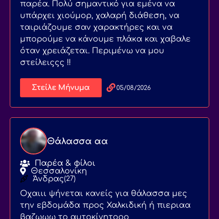
παρέα. Πολύ σημαντικό για εμένα να
υπάρχει χιούμορ, χαλαρή διάθεση, να
ταιριάζουμε σαν χαρακτήρες και να
μπορούμε να κάνουμε πλάκα και χαβαλε
όταν χρειάζεται. Περιμένω να μου
στείλειςςς !!
Στείλε Μήνυμα
05/08/2026
Θάλασσα αα
Παρέα & φίλοι
Θεσσαλονίκη
Άνδρας
(27)
Οχαιιι ψήνεται κανείς για θάλασσα μες
την εβδομάδα προς Χαλκιδική ή πιεριαα
βαζωωω το αυτοκίνητοοο