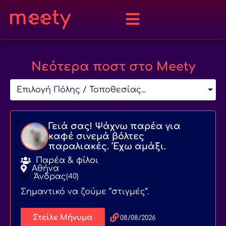
Νεότερα ποστ στο Meety
Επιλογή Πόλης / Τοποθεσίας...
Γειά σας! Ψάχνω παρέα για
καφέ σινεμά βόλτες
παραλιακές. Έχω αμάξι.
Παρέα & φίλοι
Αθήνα
Άνδρας
(40)
Σημαντικό να ζούμε “στιγμές”.
Στείλε Μήνυμα
08/08/2026