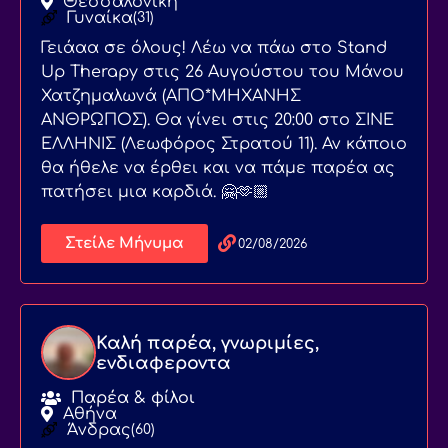
Θεσσαλονίκη
Γυναίκα
(31)
Γειάαα σε όλους! Λέω να πάω στο Stand
Up Therapy στις 26 Αυγούστου του Μάνου
Χατζημαλωνά (ΑΠΟ*ΜΗΧΑΝΗΣ
ΑΝΘΡΩΠΟΣ). Θα γίνει στις 20:00 στο ΣΙΝΕ
ΕΛΛΗΝΙΣ (Λεωφόρος Στρατού 11). Αν κάποιο
θα ήθελε να έρθει και να πάμε παρέα ας
πατήσει μια καρδιά. 🤗🫶🏼
Στείλε Μήνυμα
02/08/2026
Καλή παρέα, γνωριμίες,
ενδιαφεροντα
Παρέα & φίλοι
Αθήνα
Άνδρας
(60)