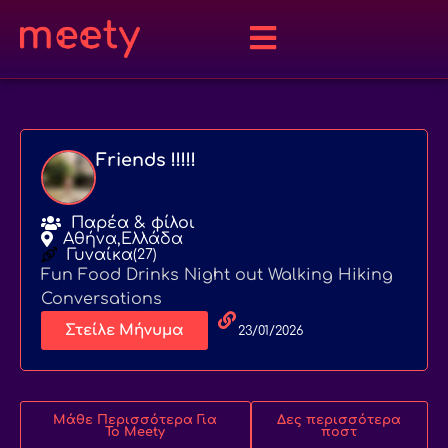
Friends !!!!!
Παρέα & φίλοι
Αθήνα,
Ελλάδα
Γυναίκα
(27)
Fun Food Drinks Night out Walking Hiking
Conversations
Στείλε Μήνυμα
23/01/2026
Μάθε Περισσότερα Για
Δες περισσότερα
Το Meety
ποστ