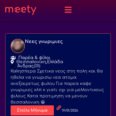
Νεες γνωριμιες
Παρέα & φίλοι
Θεσσαλονίκη,
Ελλάδα
Άνδρας
(25)
Καλησπερα Σχετικα νεος στη πολη και θα
ηθελα να γνωρισω νεα ατομα
ανεξαιρετως φυλου Για παρεα καφε
γνωριμιες κλπ κ γιατι οχι για μελλοντικους
φιλους Κατα προτιμηση να μενουν
θεσσαλονικη 😁
Στείλε Μήνυμα
19/01/2026