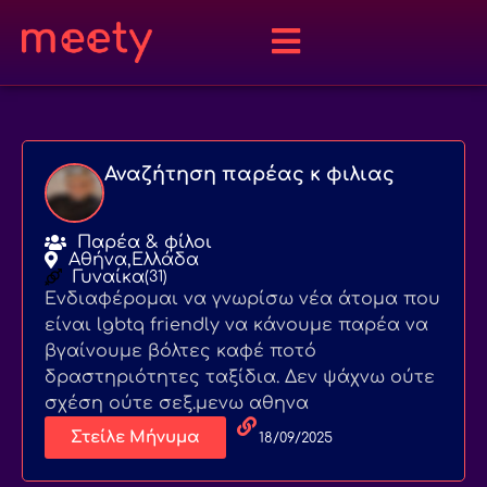
Αναζήτηση παρέας κ φιλιας
Παρέα & φίλοι
Αθήνα,
Ελλάδα
Γυναίκα
(31)
Ενδιαφέρομαι να γνωρίσω νέα άτομα που
είναι lgbtq friendly να κάνουμε παρέα να
βγαίνουμε βόλτες καφέ ποτό
δραστηριότητες ταξίδια. Δεν ψάχνω ούτε
σχέση ούτε σεξ.μενω αθηνα
Στείλε Μήνυμα
18/09/2025