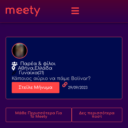
Παρέα & φίλοι
Αθήνα,
Ελλάδα
Γυναίκα
(21)
Κάποιος αύριο να πάμε Bolivar?
Στείλε Μήνυμα
29/09/2023
Μάθε Περισσότερα Για
Δες περισσότερα
Το Meety
ποστ