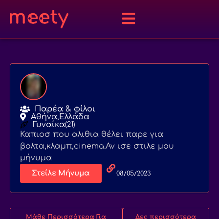
Παρέα & φίλοι
Αθήνα,
Ελλάδα
Γυναίκα
(21)
Καπιοσ που αλιθια θέλει παρε για
βολτα,κλαμπ,cinema.Αν ισε στιλε μου
μήνυμα
Στείλε Μήνυμα
08/05/2023
Μάθε Περισσότερα Για
Δες περισσότερα