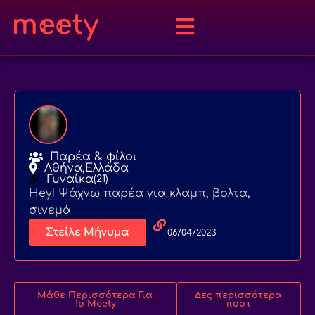
Παρέα & φίλοι
Αθήνα,
Ελλάδα
Γυναίκα
(21)
Hey! Ψάχνω παρέα για κλαμπ, βολτα,
σινεμά
Στείλε Μήνυμα
06/04/2023
Μάθε Περισσότερα Για
Δες περισσότερα
Το Meety
ποστ